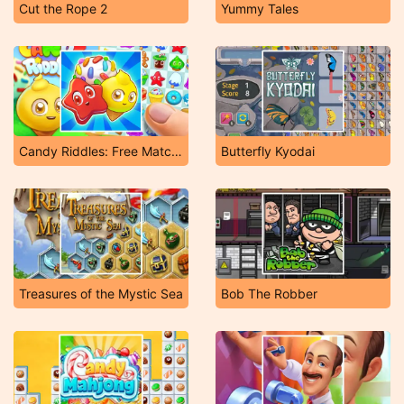
Cut the Rope 2
Yummy Tales
Candy Riddles: Free Match 3 Puzzle
Butterfly Kyodai
Treasures of the Mystic Sea
Bob The Robber