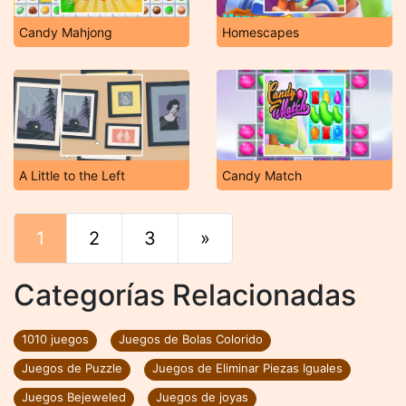
Candy Mahjong
Homescapes
A Little to the Left
Candy Match
1
2
3
»
Final
Categorías Relacionadas
1010 juegos
Juegos de Bolas Colorido
Juegos de Puzzle
Juegos de Eliminar Piezas Iguales
Juegos Bejeweled
Juegos de joyas