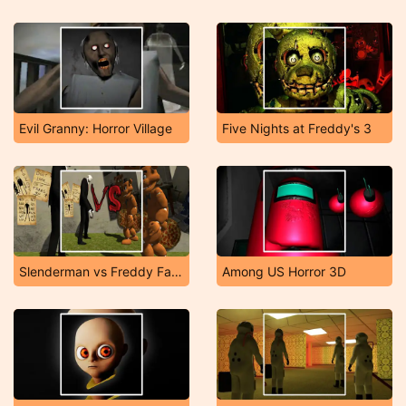
Evil Granny: Horror Village
Five Nights at Freddy's 3
Slenderman vs Freddy Fazbear
Among US Horror 3D