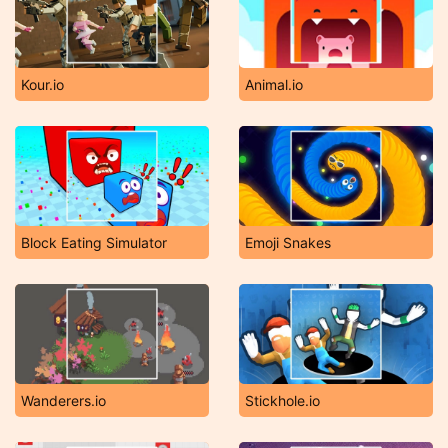
Kour.io
Animal.io
Block Eating Simulator
Emoji Snakes
Wanderers.io
Stickhole.io