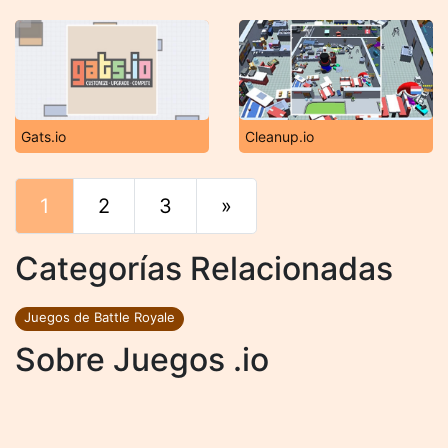
Gats.io
Cleanup.io
1
2
3
»
Final
Categorías Relacionadas
Juegos de Battle Royale
Sobre Juegos .io