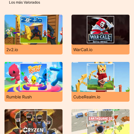
Los más Valorados
2v2.io
WarCall.io
Rumble Rush
CubeRealm.io