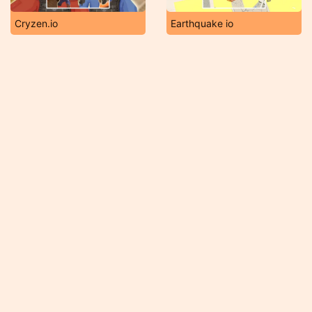
Cryzen.io
Earthquake io