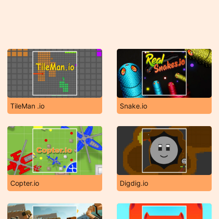
TileMan .io
Snake.io
Copter.io
Digdig.io