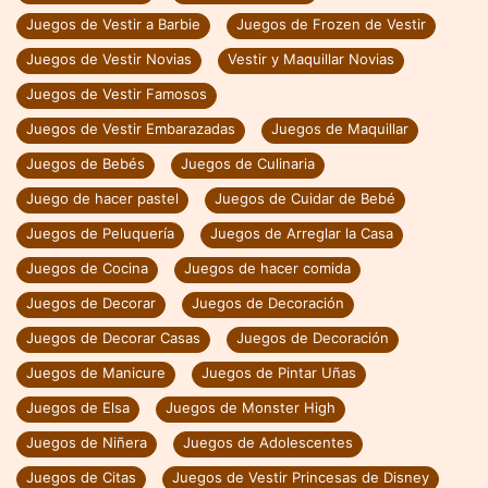
Juegos de Vestir a Barbie
Juegos de Frozen de Vestir
Juegos de Vestir Novias
Vestir y Maquillar Novias
Juegos de Vestir Famosos
Juegos de Vestir Embarazadas
Juegos de Maquillar
Juegos de Bebés
Juegos de Culinaria
Juego de hacer pastel
Juegos de Cuidar de Bebé
Juegos de Peluquería
Juegos de Arreglar la Casa
Juegos de Cocina
Juegos de hacer comida
Juegos de Decorar
Juegos de Decoración
Juegos de Decorar Casas
Juegos de Decoración
Juegos de Manicure
Juegos de Pintar Uñas
Juegos de Elsa
Juegos de Monster High
Juegos de Niñera
Juegos de Adolescentes
Juegos de Citas
Juegos de Vestir Princesas de Disney