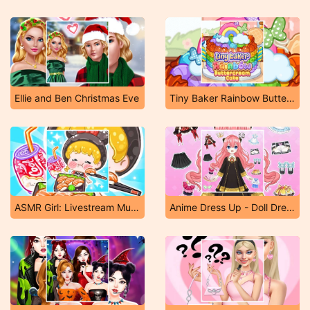
Ellie and Ben Christmas Eve
Tiny Baker Rainbow Buttercream Cake
ASMR Girl: Livestream Mukbang
Anime Dress Up - Doll Dress Up