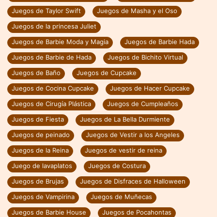
Juegos de Taylor Swift
Juegos de Masha y el Oso
Juegos de la princesa Juliet
Juegos de Barbie Moda y Magia
Juegos de Barbie Hada
Juegos de Barbie de Hada
Juegos de Bichito Virtual
Juegos de Baño
Juegos de Cupcake
Juegos de Cocina Cupcake
Juegos de Hacer Cupcake
Juegos de Cirugía Plástica
Juegos de Cumpleaños
Juegos de Fiesta
Juegos de La Bella Durmiente
Juegos de peinado
Juegos de Vestir a los Angeles
Juegos de la Reina
Juegos de vestir de reina
Juego de lavaplatos
Juegos de Costura
Juegos de Brujas
Juegos de Disfraces de Halloween
Juegos de Vampirina
Juegos de Muñecas
Juegos de Barbie House
Juegos de Pocahontas