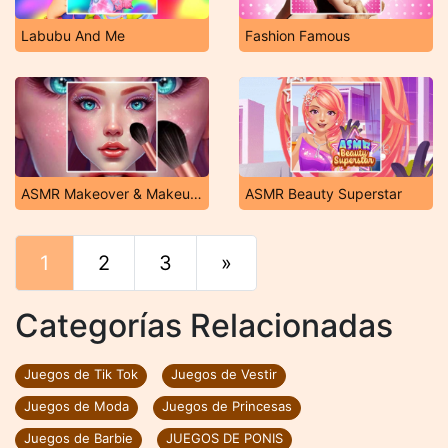
Labubu And Me
Fashion Famous
ASMR Makeover & Makeup Studio
ASMR Beauty Superstar
1
2
3
»
Final
Categorías Relacionadas
Juegos de Tik Tok
Juegos de Vestir
Juegos de Moda
Juegos de Princesas
Juegos de Barbie
JUEGOS DE PONIS