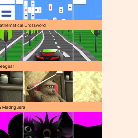
athematical Crossword
reegear
a Madriguera