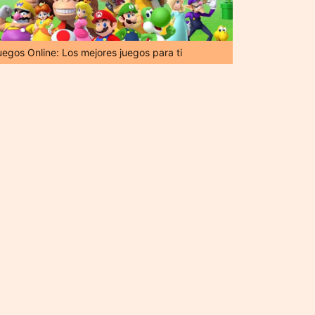
uegos Online: Los mejores juegos para ti