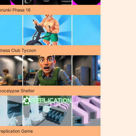
prunki Phase 16
itness Club Tycoon
pocalypse Shelter
replication Game