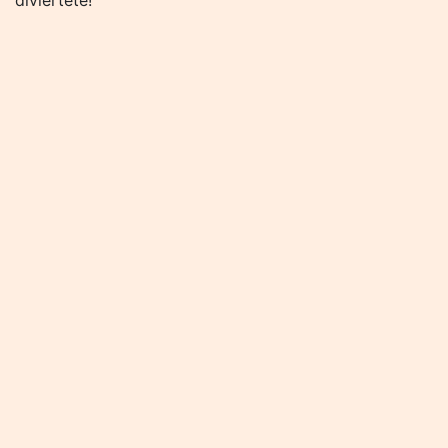
diviértete!