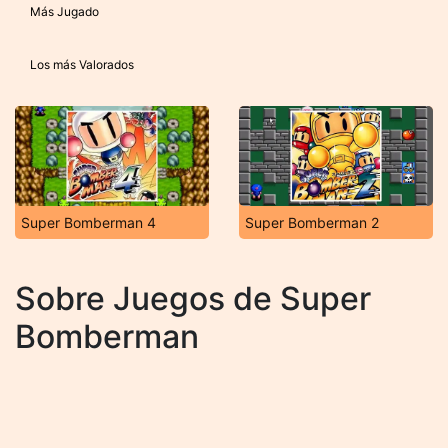
Más Jugado
Los más Valorados
Super Bomberman 4
Super Bomberman 2
Sobre Juegos de Super
Bomberman