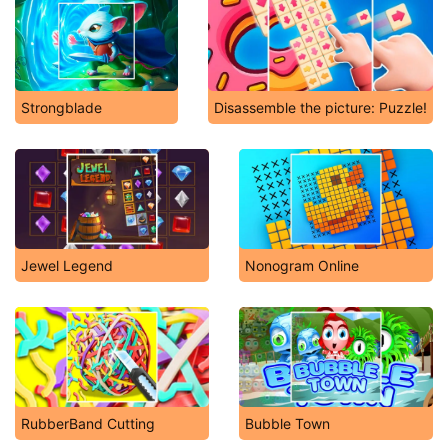
Strongblade
Disassemble the picture: Puzzle!
Jewel Legend
Nonogram Online
RubberBand Cutting
Bubble Town