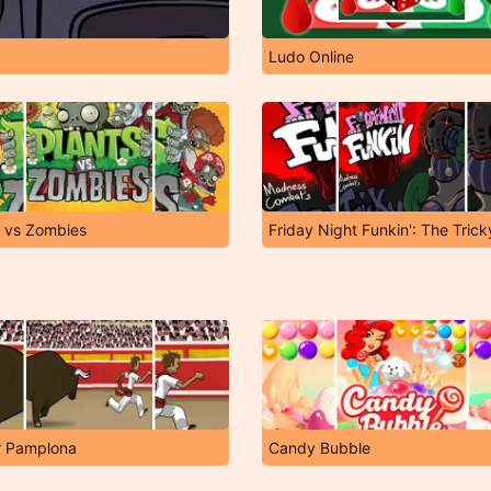
Ludo Online
s vs Zombies
Friday Night Funkin': The Tric
 Pamplona
Candy Bubble