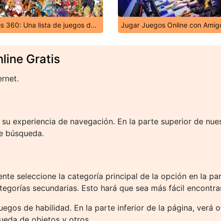
Juegos 360: Una lista de juegos de A a Z
Jugar Juegos Online con Amig
line Gratis
ernet.
su experiencia de navegación. En la parte superior de nue
de búsqueda.
te seleccione la categoría principal de la opción en la part
tegorías secundarias. Esto hará que sea más fácil encontra
egos de habilidad. En la parte inferior de la página, verá 
ueda de objetos y otros.