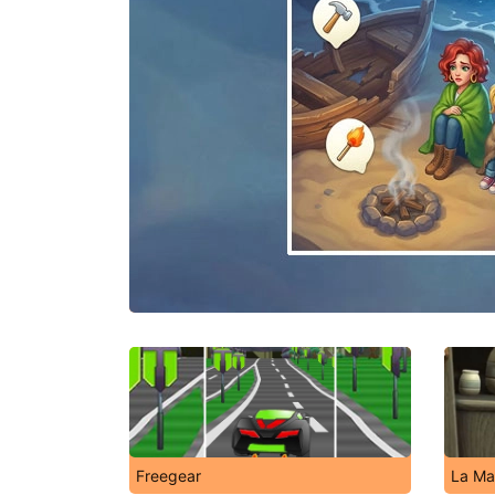
Freegear
La Ma