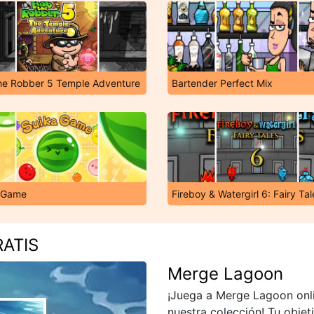
he Robber 5 Temple Adventure
Bartender Perfect Mix
 Game
Fireboy & Watergirl 6: Fairy Tal
ATIS
Merge Lagoon
¡Juega a Merge Lagoon onli
nuestra colección! Tu objet