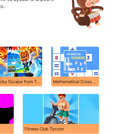
io.
Obby Escape from Tsunami Brainrot
Mathematical Crossword
Fitness Club Tycoon