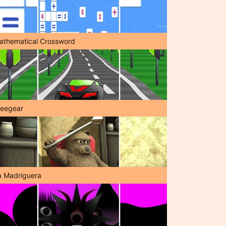
athematical Crossword
reegear
a Madriguera