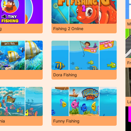
M
g
Fishing 2 Online
F
Dora Fishing
L
nia
Funny Fishing