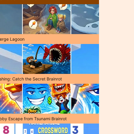
erge Lagoon
shing: Catch the Secret Brainrot
bby Escape from Tsunami Brainrot