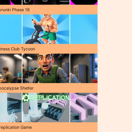
prunki Phase 16
itness Club Tycoon
pocalypse Shelter
replication Game