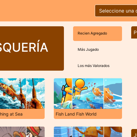
Seleccione una 
P
Recien Agregado
SQUERÍA
Más Jugado
Los más Valorados
shing at Sea
Fish Land Fish World
J