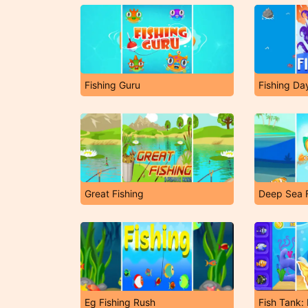
Fishing Guru
Fishing Da
Great Fishing
Deep Sea F
Eg Fishing Rush
Fish Tank