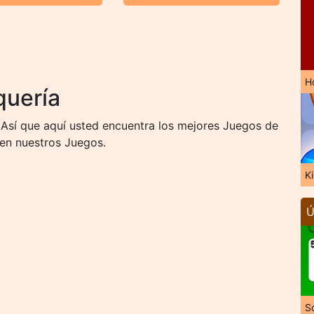
H
quería
 Así que aquí usted encuentra los mejores Juegos de
 en nuestros Juegos.
K
Ú
So