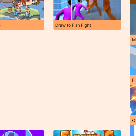
e
Draw to Fish Fight
M
Fi
O