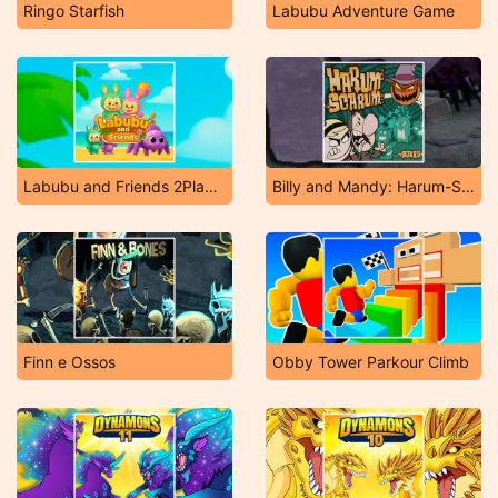
Ringo Starfish
Labubu Adventure Game
Labubu and Friends 2Player
Billy and Mandy: Harum-Scarum
Finn e Ossos
Obby Tower Parkour Climb