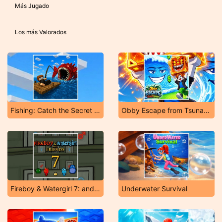
Más Jugado
Los más Valorados
Fishing: Catch the Secret Brainrot
Obby Escape from Tsunami Brainrot
Fireboy & Watergirl 7: and Friends
Underwater Survival