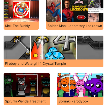
Kick The Buddy
Spider-Man: Laboratory Lockdown
Fireboy and Watergirl 4 Crystal Temple
Sprunki Wenda Treatment
Sprunki Parodybox