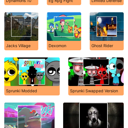
Dynamons 10
Eg Rpg Fight
Limited Defense
Jacks Village
Dexomon
Ghost Rider
Sprunki Modded
Sprunki Swapped Version