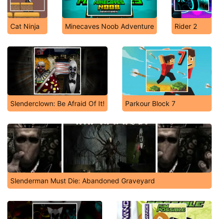
Cat Ninja
Minecaves Noob Adventure
Rider 2
Slenderclown: Be Afraid Of It!
Parkour Block 7
Slenderman Must Die: Abandoned Graveyard