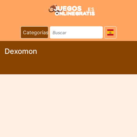
Categorías
Dexomon