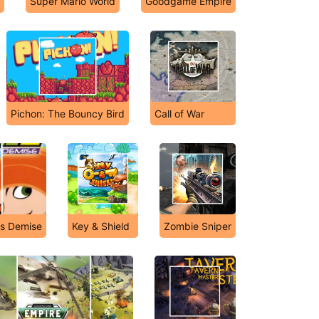
Super Mario World
Goodgame Empire
Pichon: The Bouncy Bird
Call of War
's Demise
Key & Shield
Zombie Sniper