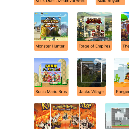
Stick Duel : Medieval Wars
Build Royale
Monster Hunter
Forge of Empires
The
Sonic Mario Bros
Jacks Village
Ranger