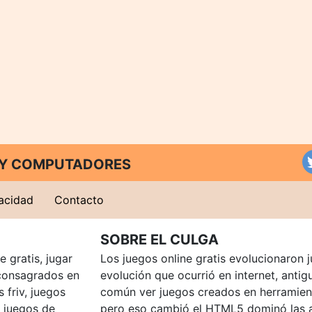
T Y COMPUTADORES
vacidad
Contacto
SOBRE EL CULGA
 gratis, jugar
Los juegos online gratis evolucionaron j
consagrados en
evolución que ocurrió en internet, anti
 friv, juegos
común ver juegos creados en herramien
, juegos de
pero eso cambió el HTML5 dominó las a