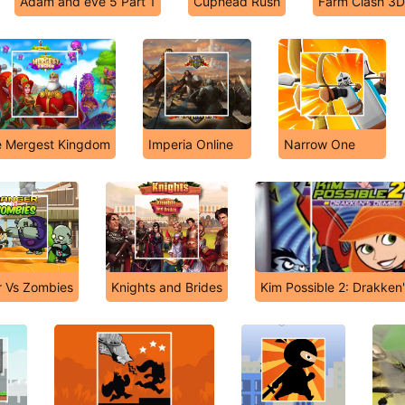
Adam and eve 5 Part 1
Cuphead Rush
Farm Clash 3D
 Mergest Kingdom
Imperia Online
Narrow One
 Vs Zombies
Knights and Brides
Kim Possible 2: Drakken