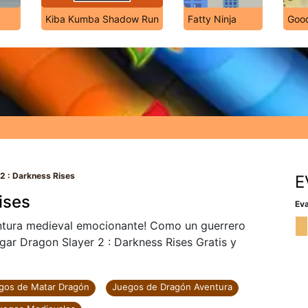
Kiba Kumba Shadow Run
Fatty Ninja
Good
2 : Darkness Rises
E
ises
Eva
entura medieval emocionante! Como un guerrero
gar Dragon Slayer 2 : Darkness Rises Gratis y
gos de Matar Dragón
Juegos de Dragón Aventura