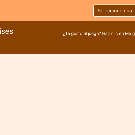
Seleccione una 
ises
¿Te gustó el juego? Haz clic en Me