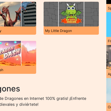
S
y
My Little Dragon
F
sh
A
gones
e Dragones en Internet 100% gratis! ¡Enfrente
evales y diviértete!
O