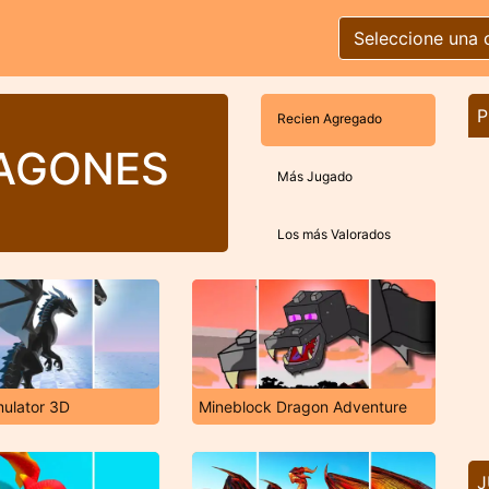
Seleccione una 
P
Recien Agregado
RAGONES
Más Jugado
Los más Valorados
ulator 3D
Mineblock Dragon Adventure
J