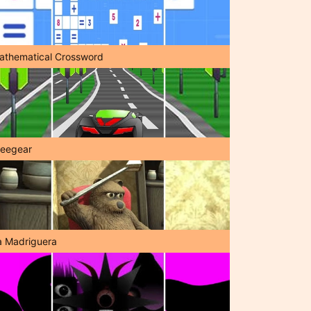
athematical Crossword
reegear
a Madriguera