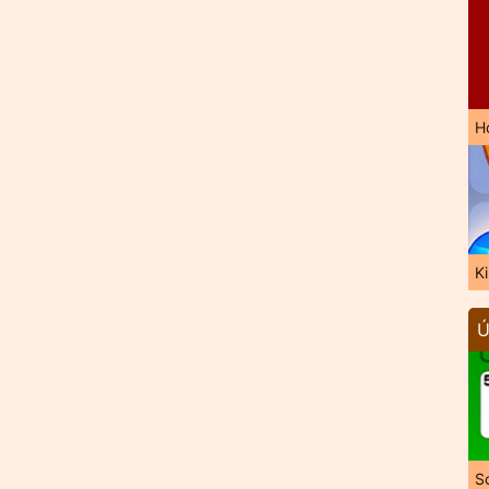
H
K
Ú
So