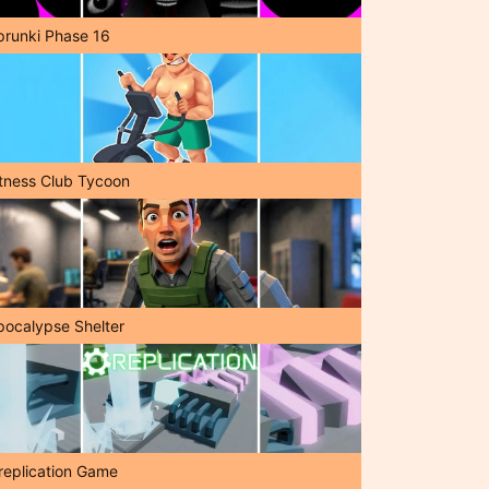
prunki Phase 16
itness Club Tycoon
pocalypse Shelter
replication Game