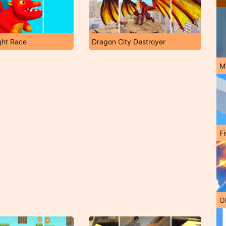
ght Race
Dragon City Destroyer
M
Fi
O