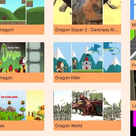
M
Dragon!
Dragon Slayer 2 : Darkness Rises
F
Dragon
Dragon Killer
L
als
Dragon World