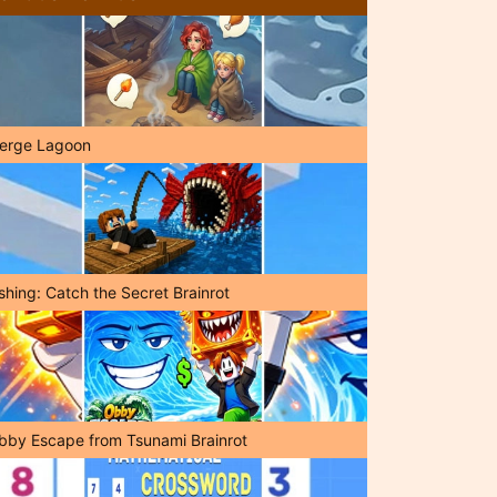
erge Lagoon
shing: Catch the Secret Brainrot
bby Escape from Tsunami Brainrot