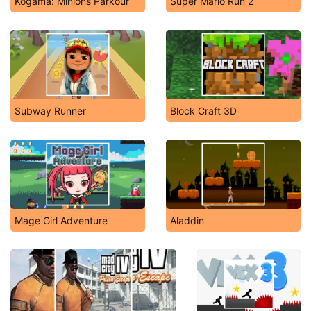
Kogama: Minions Parkour
Super Mario Run 2
Subway Runner
Block Craft 3D
Mage Girl Adventure
Aladdin