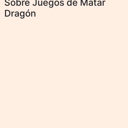
Sobre Juegos de Matar
Dragón