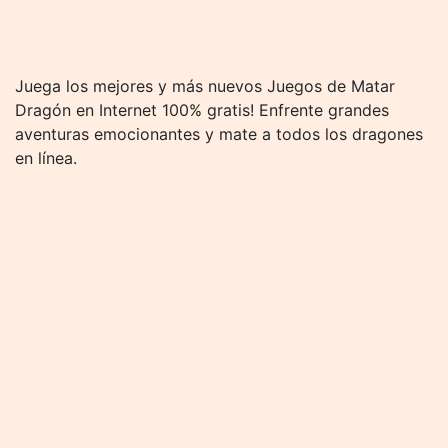
Juega los mejores y más nuevos Juegos de Matar
Dragón en Internet 100% gratis! Enfrente grandes
aventuras emocionantes y mate a todos los dragones
en línea.