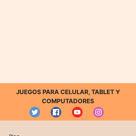
JUEGOS PARA CELULAR, TABLET Y
COMPUTADORES