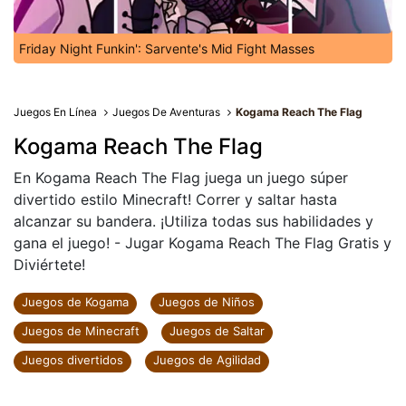
Friday Night Funkin': Sarvente's Mid Fight Masses
Juegos En Línea
Juegos De Aventuras
Kogama Reach The Flag
Kogama Reach The Flag
En Kogama Reach The Flag juega un juego súper
divertido estilo Minecraft! Correr y saltar hasta
alcanzar su bandera. ¡Utiliza todas sus habilidades y
gana el juego! - Jugar Kogama Reach The Flag Gratis y
Diviértete!
Juegos de Kogama
Juegos de Niños
Juegos de Minecraft
Juegos de Saltar
Juegos divertidos
Juegos de Agilidad