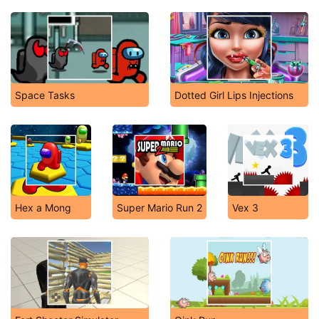
Space Tasks
Dotted Girl Lips Injections
Hex a Mong
Super Mario Run 2
Vex 3