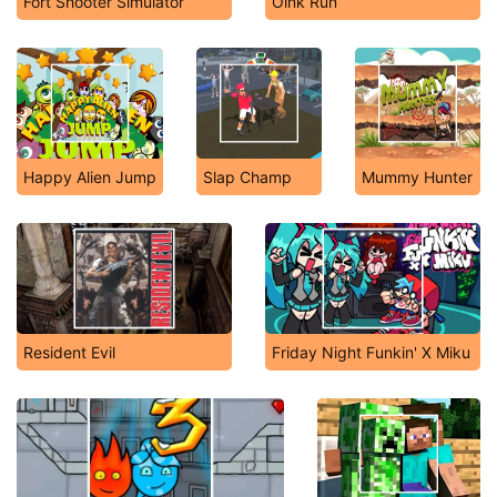
Fort Shooter Simulator
Oink Run
Happy Alien Jump
Slap Champ
Mummy Hunter
Resident Evil
Friday Night Funkin' X Miku