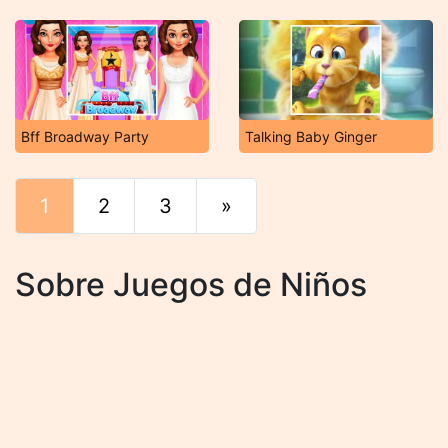
Bff Broadway Party
Talking Baby Ginger
1
2
3
»
Final
Sobre Juegos de Niños