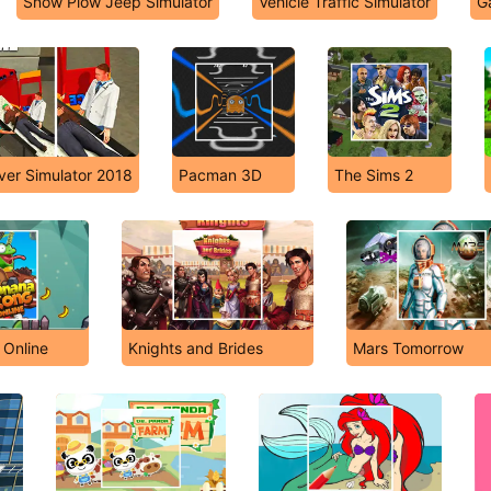
Snow Plow Jeep Simulator
Vehicle Traffic Simulator
G
ver Simulator 2018
Pacman 3D
The Sims 2
 Online
Knights and Brides
Mars Tomorrow