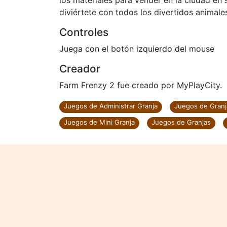
los materiales para vender en la ciudad en
diviértete con todos los divertidos animales
Controles
Juega con el botón izquierdo del mouse
Creador
Farm Frenzy 2 fue creado por MyPlayCity.
Juegos de Administrar Granja
Juegos de Granj
Juegos de Mini Granja
Juegos de Granjas