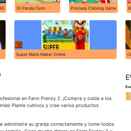
 3D
Dr Panda Farm
Princess Coloring Game
B
Super Mario Maker Online
Ci
2
E
Eva
rofesional en Farm Frenzy 2. ¡Compra y cuida a los
más! Plante cultivos y cree varios productos
ue administre su granja correctamente y tome todos