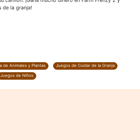
 su camión. ¡Gana mucho dinero en Farm Frenzy 2 y
 de la granja!
a de Animales y Plantas
Juegos de Cuidar de la Granja
Juegos de Niños