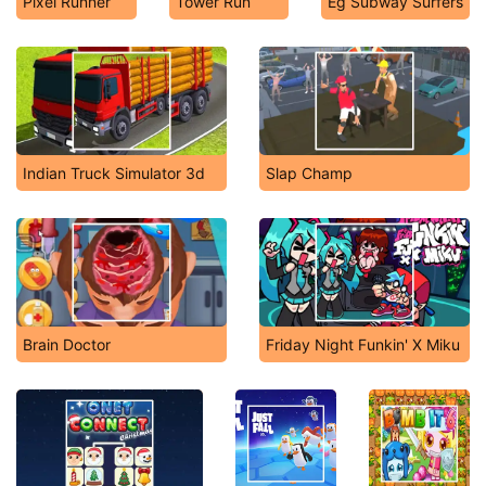
Pixel Runner
Tower Run
Eg Subway Surfers
Indian Truck Simulator 3d
Slap Champ
Brain Doctor
Friday Night Funkin' X Miku