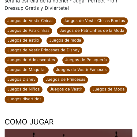
será la estrella de la noche! - Jugar Perfect Prom
Dressup Gratis y Diviértete!
Juegos de Vestir Chicas
Juegos de Vestir Chicas Bonitas
Juegos de Patricinhas
Juegos de Patricinhas de la Moda
Juegos de estilo
Juegos de moda
Juegos de Vestir Princesas de Disney
Juegos de Adolescentes
Juegos de Peluquería
Juegos de Maquillar
Juegos de Vestir Famosos
Juegos Disney
Juegos de Princesas
Juegos de Niños
Juegos de Vestir
Juegos de Moda
Juegos divertidos
COMO JUGAR