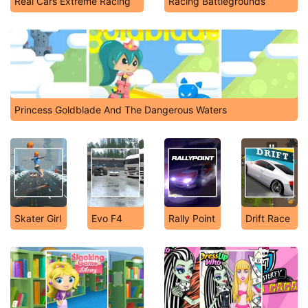
Real Cars Extreme Racing
Racing Battlegrounds
Princess Goldblade And The Dangerous Waters
Skater Girl
Evo F4
Rally Point
Drift Race