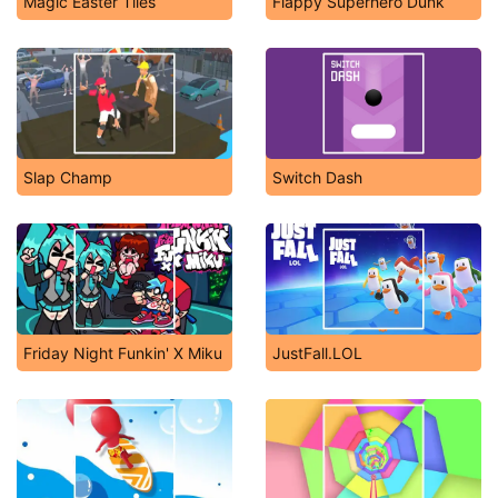
Magic Easter Tiles
Flappy Superhero Dunk
Slap Champ
Switch Dash
Friday Night Funkin' X Miku
JustFall.LOL