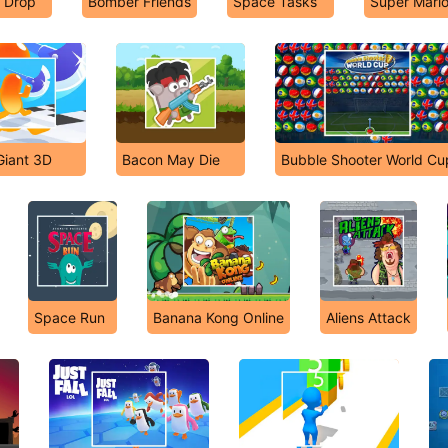
s Drop
Bomber Friends
Space Tasks
Super Mari
Giant 3D
Bacon May Die
Bubble Shooter World Cu
Space Run
Banana Kong Online
Aliens Attack