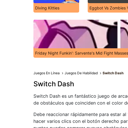
Diving Kitties
Eggbot Vs Zombies 
Friday Night Funkin': Sarvente's Mid Fight Masse
Juegos En Línea
Juegos De Habilidad
Switch Dash
Switch Dash
Switch Dash es un fantástico juego de arcad
de obstáculos que coinciden con el color d
Debe reaccionar rápidamente para estar al 
hacer varios clics con el botón derecho par