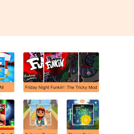
ll
Friday Night Funkin': The Tricky Mod