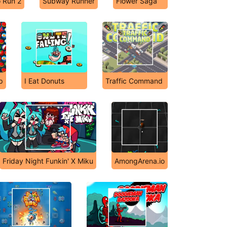
o Run 2
Subway Runner
Flower Saga
p
I Eat Donuts
Traffic Command
Friday Night Funkin' X Miku
AmongArena.io