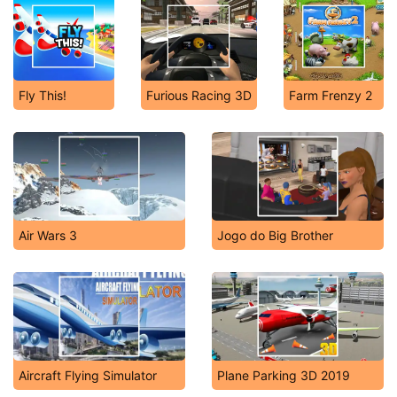
Fly This!
Furious Racing 3D
Farm Frenzy 2
Air Wars 3
Jogo do Big Brother
Aircraft Flying Simulator
Plane Parking 3D 2019