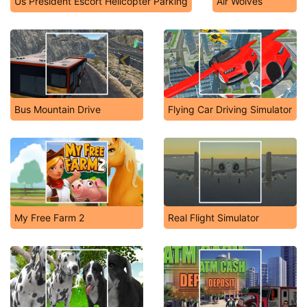
Us President Escort Helicopter Parking
Air Wolves
Bus Mountain Drive
Flying Car Driving Simulator
My Free Farm 2
Real Flight Simulator