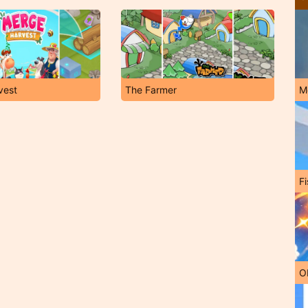
vest
The Farmer
M
Fi
O