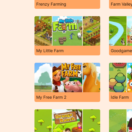
Frenzy Farming
Farm Valle
My Little Farm
Goodgame 
My Free Farm 2
Idle Farm