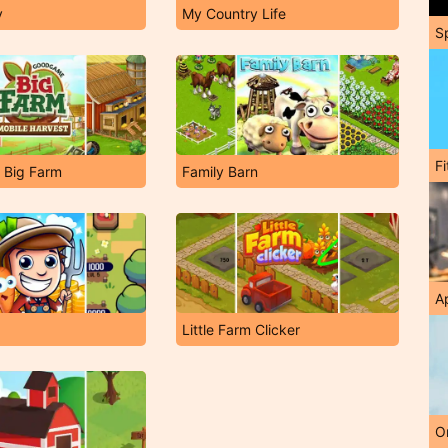
y
My Country Life
S
F
Big Farm
Family Barn
A
Little Farm Clicker
O