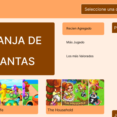
Seleccione una 
P
Recien Agregado
ANJA DE
Más Jugado
Los más Valorados
LANTAS
fe
The Household
J