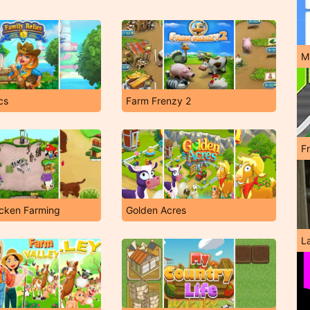
M
cs
Farm Frenzy 2
F
icken Farming
Golden Acres
L