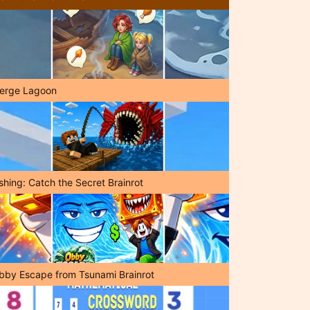
erge Lagoon
shing: Catch the Secret Brainrot
bby Escape from Tsunami Brainrot