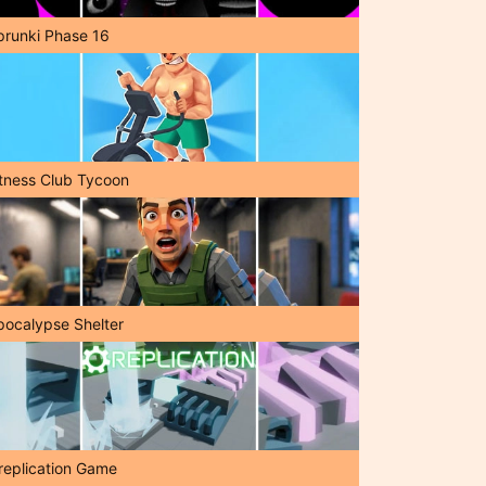
prunki Phase 16
itness Club Tycoon
pocalypse Shelter
replication Game