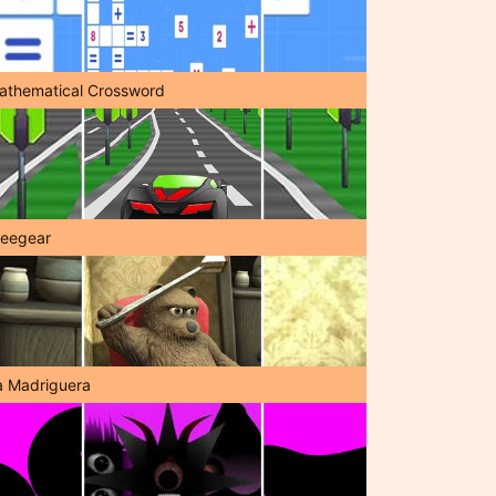
athematical Crossword
reegear
a Madriguera