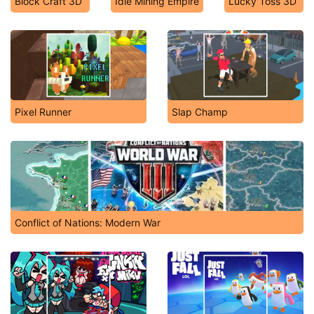
Block Craft 3D
Idle Mining Empire
Lucky Toss 3D
Pixel Runner
Slap Champ
Conflict of Nations: Modern War