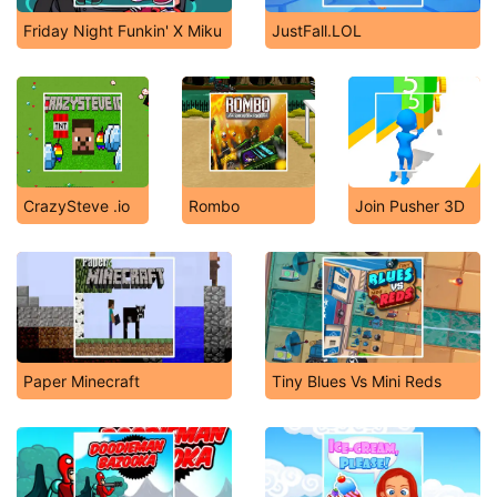
Friday Night Funkin' X Miku
JustFall.LOL
CrazySteve .io
Rombo
Join Pusher 3D
Paper Minecraft
Tiny Blues Vs Mini Reds