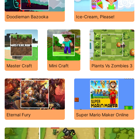
Doodieman Bazooka
Ice-Cream, Please!
Master Craft
Mini Craft
Plants Vs Zombies 3
Eternal Fury
Super Mario Maker Online