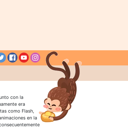
unto con la
guamente era
tas como Flash,
nimaciones en la
 consecuentemente