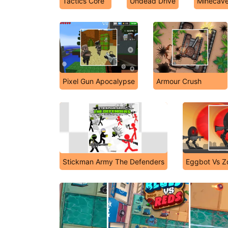
Tactics Core
Undead Drive
Minecave
Pixel Gun Apocalypse
Armour Crush
Stickman Army The Defenders
Eggbot Vs Z