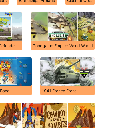
Wars
Battleships Armada
Clash of Orcs
Defender
Goodgame Empire: World War III
 Bang
1941 Frozen Front