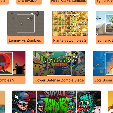
s 2
Orc Invasion
Ninja Kid vs Zombies
Eg Tank 
Lemmy vs Zombies
Plants vs Zombies 2
Eg Tank 
ombies V
Flower Defense Zombie Siege
Bots Boom