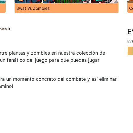
Swat Vs Zombies
C
bies 3
E
Eva
ntre plantas y zombies en nuestra colección de
 un fanático del juego para que puedas jugar
 para un momento concreto del combate y así eliminar
amino!