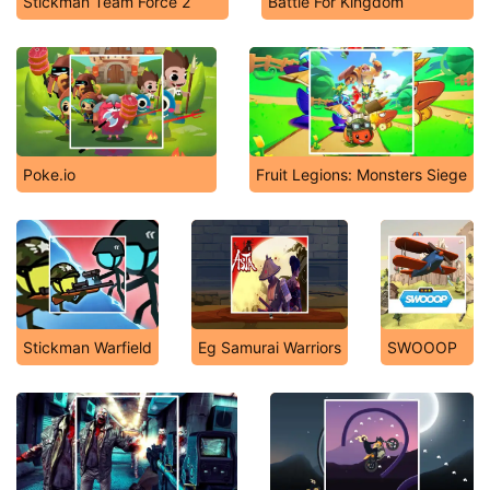
Stickman Team Force 2
Battle For Kingdom
Poke.io
Fruit Legions: Monsters Siege
Stickman Warfield
Eg Samurai Warriors
SWOOOP