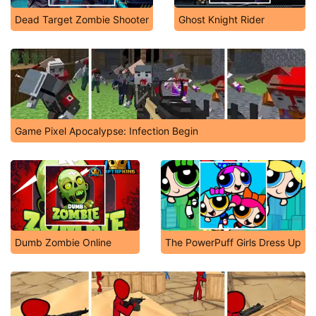
Dead Target Zombie Shooter
Ghost Knight Rider
Game Pixel Apocalypse: Infection Begin
Dumb Zombie Online
The PowerPuff Girls Dress Up