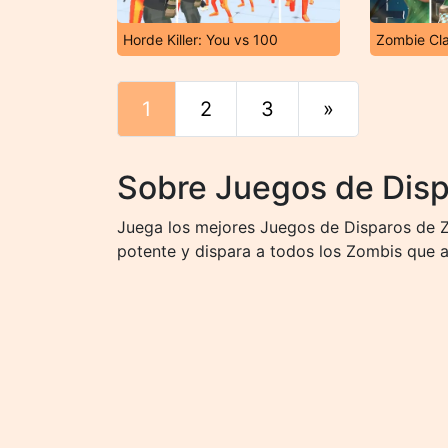
Horde Killer: You vs 100
Zombie Cl
1
2
3
»
Final
Sobre Juegos de Dis
Juega los mejores Juegos de Disparos de Z
potente y dispara a todos los Zombis que a