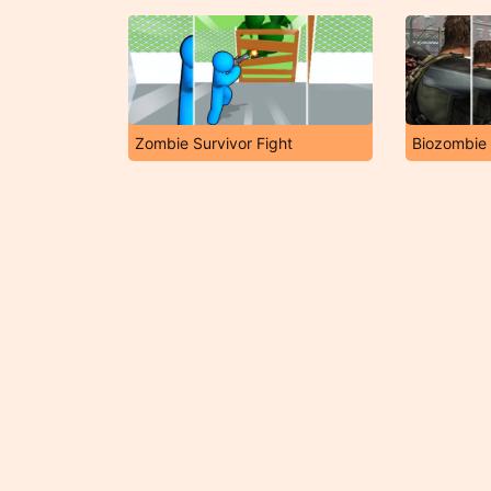
Zombie Survivor Fight
Biozombie 