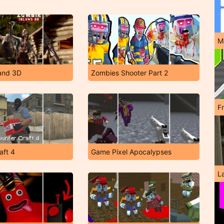
M
land 3D
Zombies Shooter Part 2
F
aft 4
Game Pixel Apocalypses
L