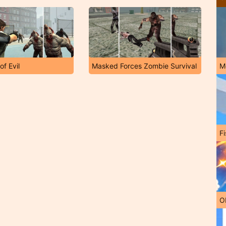
of Evil
Masked Forces Zombie Survival
M
Fi
O