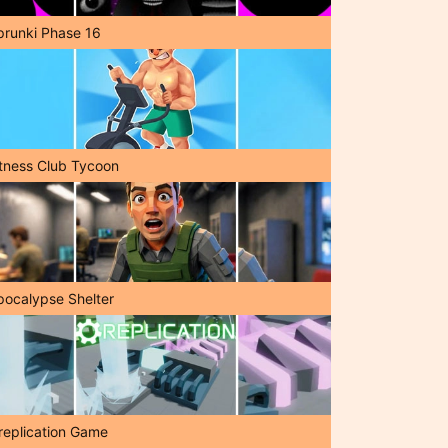
prunki Phase 16
itness Club Tycoon
pocalypse Shelter
replication Game