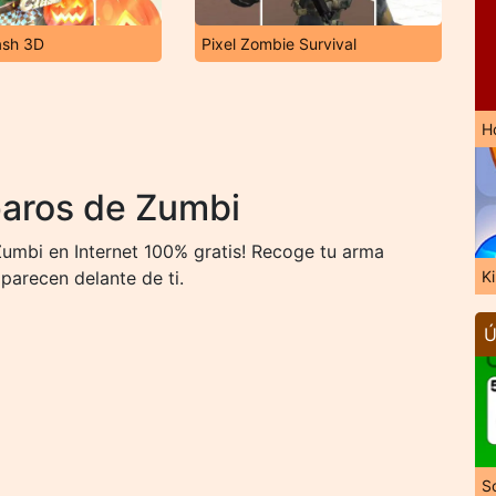
ash 3D
Pixel Zombie Survival
H
paros de Zumbi
umbi en Internet 100% gratis! Recoge tu arma
parecen delante de ti.
K
Ú
So