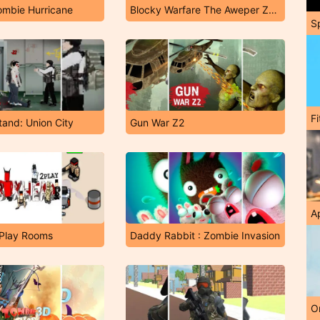
ombie Hurricane
Blocky Warfare The Aweper Zombie
S
F
tand: Union City
Gun War Z2
A
Play Rooms
Daddy Rabbit : Zombie Invasion
O