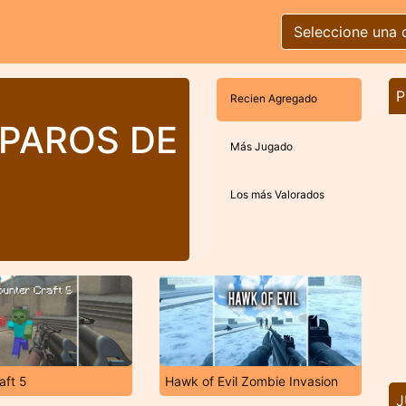
Seleccione una 
P
Recien Agregado
SPAROS DE
Más Jugado
Los más Valorados
aft 5
Hawk of Evil Zombie Invasion
J