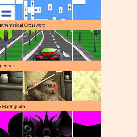
athematical Crossword
reegear
a Madriguera