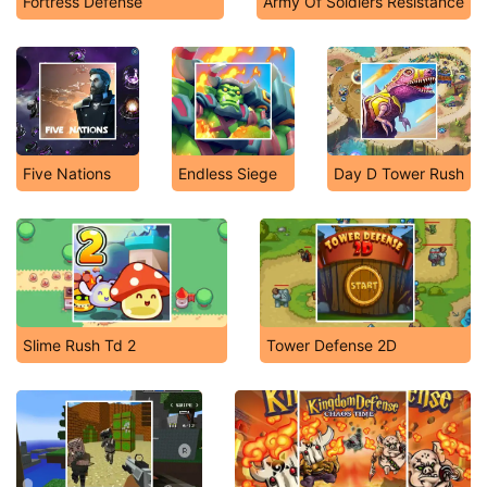
Fortress Defense
Army Of Soldiers Resistance
Five Nations
Endless Siege
Day D Tower Rush
Slime Rush Td 2
Tower Defense 2D