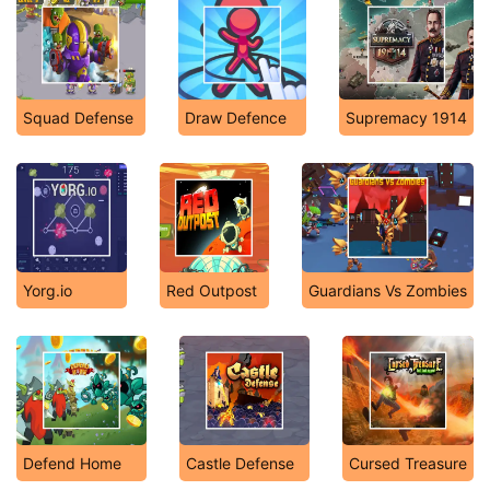
Squad Defense
Draw Defence
Supremacy 1914
Yorg.io
Red Outpost
Guardians Vs Zombies
Defend Home
Castle Defense
Cursed Treasure