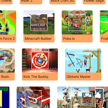
 Online
Rider 2
Block Craft 3D
Flower Saga
m Force 2
Minecraft Builder
Poke.io
Frui
 Rush
Kick The Buddy
Gibbets Master