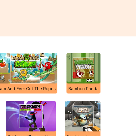
am And Eve: Cut The Ropes
Bamboo Panda