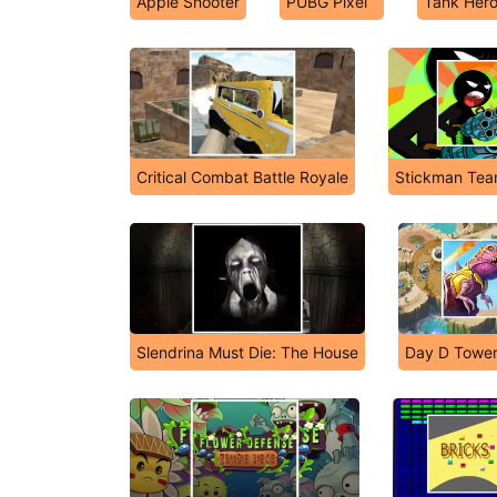
Apple Shooter
PUBG Pixel
Tank Hero
Critical Combat Battle Royale
Stickman Tea
Slendrina Must Die: The House
Day D Tower