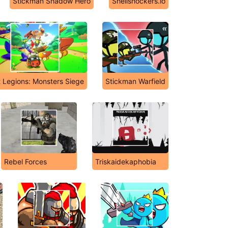
Stickman Shadow Hero
Shellshockers.io
t Legions: Monsters Siege
Stickman Warfield
Rebel Forces
Triskaidekaphobia