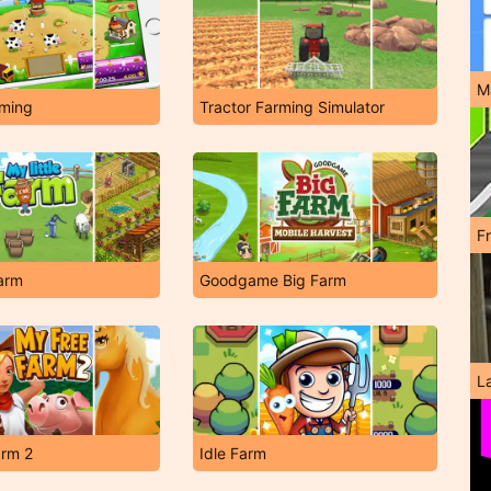
M
rming
Tractor Farming Simulator
F
Farm
Goodgame Big Farm
L
arm 2
Idle Farm