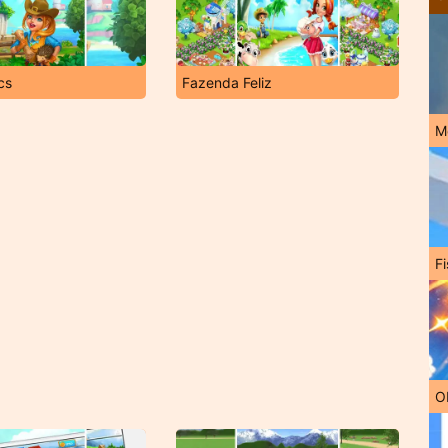
cs
Fazenda Feliz
M
Fi
O