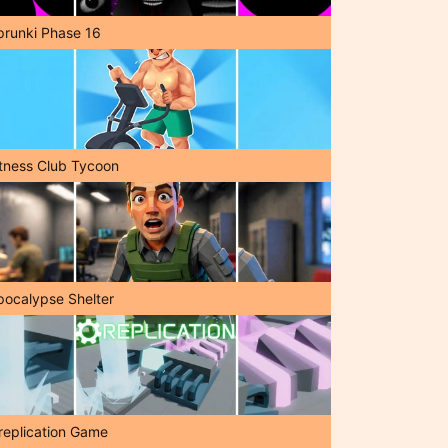
prunki Phase 16
itness Club Tycoon
pocalypse Shelter
replication Game