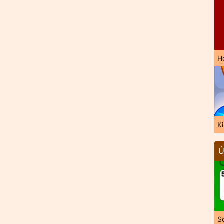
H
K
Ú
So