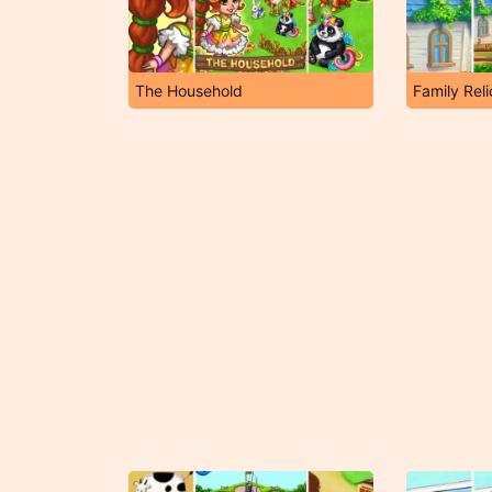
The Household
Family Reli