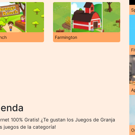
S
nch
Farmington
F
A
ienda
rnet 100% Gratis! ¿Te gustan los Juegos de Granja
s juegos de la categoría!
O