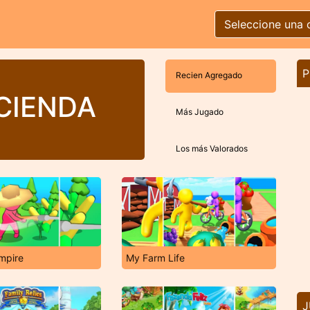
Seleccione una 
P
Recien Agregado
CIENDA
Más Jugado
Los más Valorados
mpire
My Farm Life
J