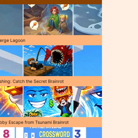
erge Lagoon
shing: Catch the Secret Brainrot
bby Escape from Tsunami Brainrot