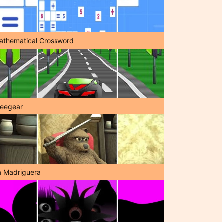
athematical Crossword
reegear
a Madriguera