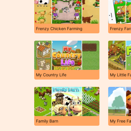
Frenzy Chicken Farming
Frenzy Fa
My Country Life
My Little 
Family Barn
My Free F