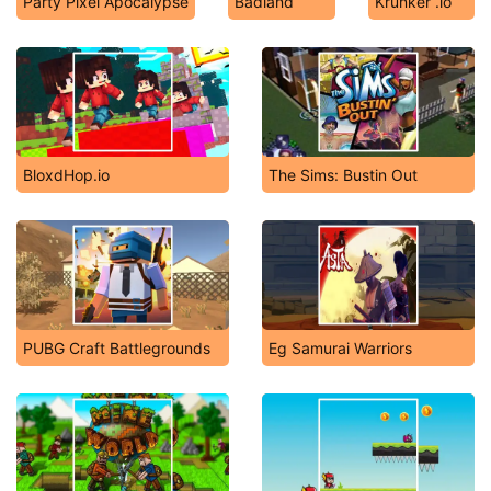
Party Pixel Apocalypse
Badland
Krunker .io
BloxdHop.io
The Sims: Bustin Out
PUBG Craft Battlegrounds
Eg Samurai Warriors