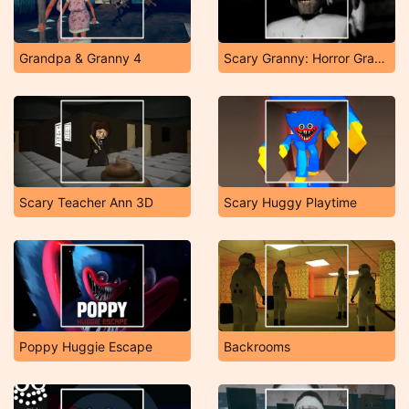
Grandpa & Granny 4
Scary Granny: Horror Granny Games
Scary Teacher Ann 3D
Scary Huggy Playtime
Poppy Huggie Escape
Backrooms