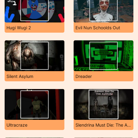
Hugi Wugi 2
Evil Nun Schoolds Out
Silent Asylum
Dreader
Ultracraze
Slendrina Must Die: The Asylum