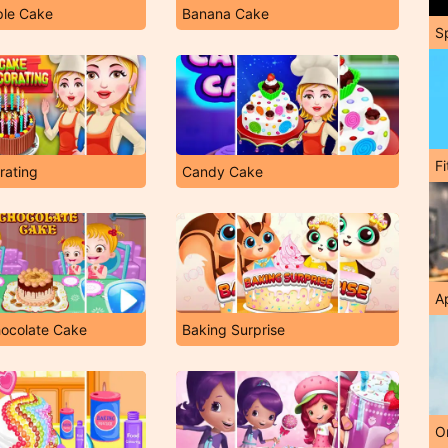
ple Cake
Banana Cake
S
F
rating
Candy Cake
A
ocolate Cake
Baking Surprise
O