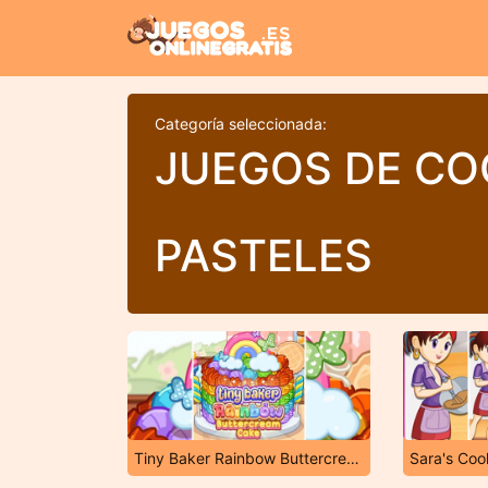
Categoría seleccionada:
JUEGOS DE CO
PASTELES
Tiny Baker Rainbow Buttercream Cake