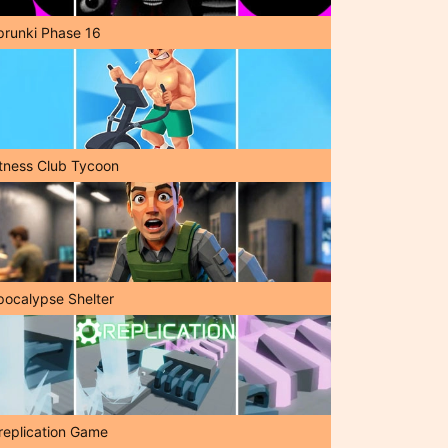
prunki Phase 16
itness Club Tycoon
pocalypse Shelter
replication Game