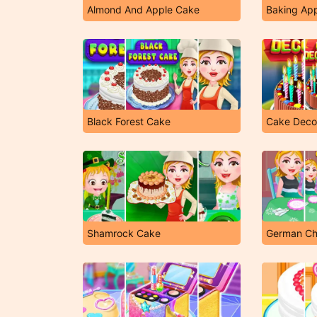
Almond And Apple Cake
Baking Ap
Black Forest Cake
Cake Deco
Shamrock Cake
German Ch