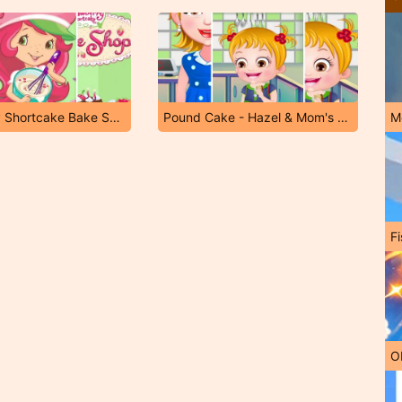
Strawberry Shortcake Bake Shop
Pound Cake - Hazel & Mom's Recipes
M
Fi
O