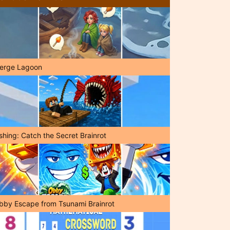
erge Lagoon
shing: Catch the Secret Brainrot
bby Escape from Tsunami Brainrot