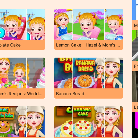
M
olate Cake
Lemon Cake - Hazel & Mom's Recipes
F
Hazel & Mom's Recipes: Wedding Cake
Banana Bread
L