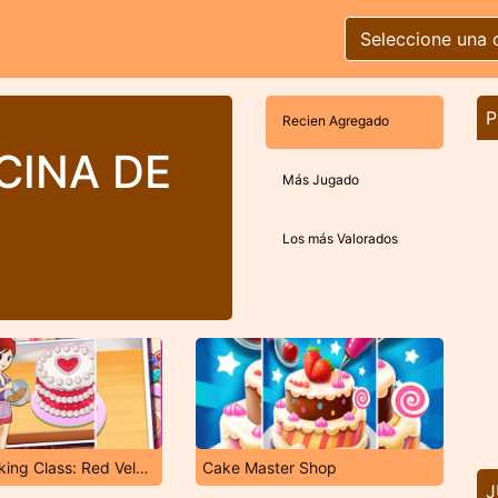
Seleccione una 
P
Recien Agregado
CINA DE
Más Jugado
Los más Valorados
Sara's Cooking Class: Red Velvet Cake
Cake Master Shop
J