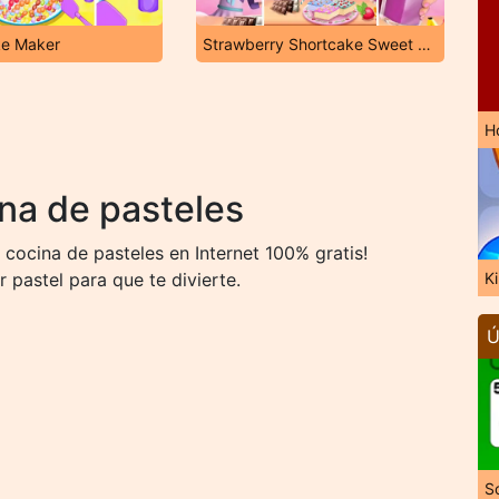
e Maker
Strawberry Shortcake Sweet Shop
H
na de pasteles
ocina de pasteles en Internet 100% gratis!
pastel para que te divierte.
K
Ú
So