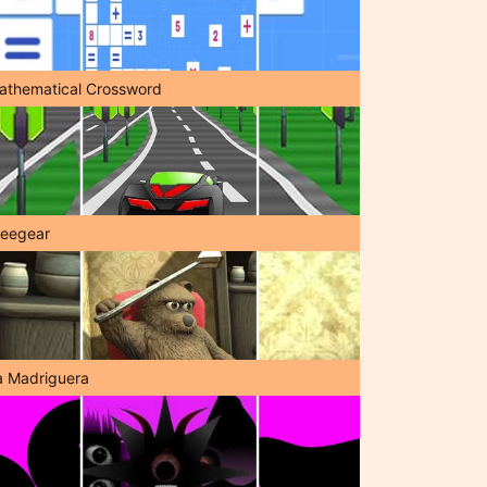
athematical Crossword
reegear
a Madriguera