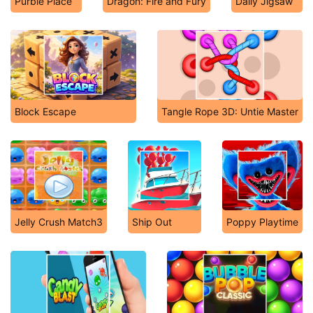
Purble Place
Dragon: Fire and Fury
Daily Jigsaw
Block Escape
Tangle Rope 3D: Untie Master
Jelly Crush Match3
Ship Out
Poppy Playtime