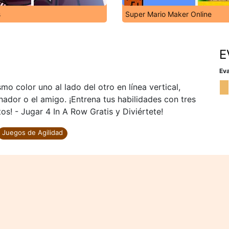
s
Super Mario Maker Online
E
Eva
o color uno al lado del otro en línea vertical,
nador o el amigo. ¡Entrena tus habilidades con tres
os! - Jugar 4 In A Row Gratis y Diviértete!
Juegos de Agilidad