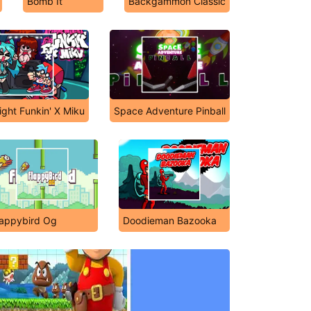
Bomb It
Backgammon Classic
ight Funkin' X Miku
Space Adventure Pinball
lappybird Og
Doodieman Bazooka