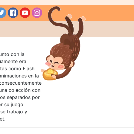
unto con la
guamente era
tas como Flash,
nimaciones en la
 consecuentemente
 una colección con
llos separados por
or su juego
se trabajo y
et.