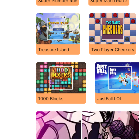
Super Plumber Run
Super Mario Run 2
Treasure Island
Two Player Checkers
1000 Blocks
JustFall.LOL