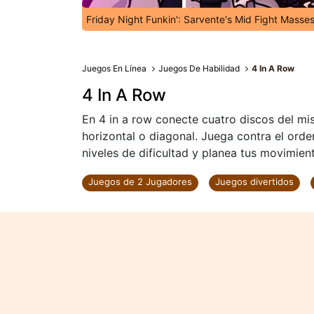
Friday Night Funkin': Sarvente's Mid Fight Masse
Juegos En Línea
Juegos De Habilidad
4 In A Row
4 In A Row
En 4 in a row conecte cuatro discos del mism
horizontal o diagonal. Juega contra el orde
niveles de dificultad y planea tus movimient
Juegos de 2 Jugadores
Juegos divertidos