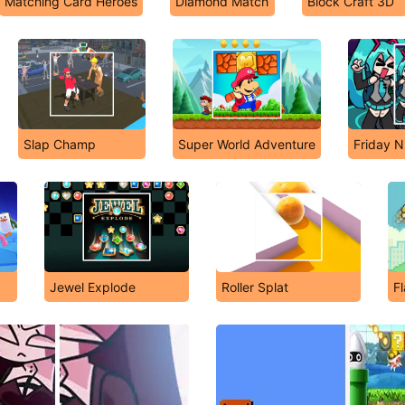
Matching Card Heroes
Diamond Match
Block Craft 3D
Slap Champ
Super World Adventure
Friday N
Jewel Explode
Roller Splat
F