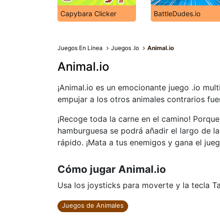
Capybara Clicker
BattleDudes.io
Juegos En Línea
Juegos .Io
Animal.io
Animal.io
¡Animal.io es un emocionante juego .io mult
empujar a los otros animales contrarios fu
¡Recoge toda la carne en el camino! Porque 
hamburguesa se podrá añadir el largo de l
rápido. ¡Mata a tus enemigos y gana el jue
Cómo jugar Animal.io
Usa los joysticks para moverte y la tecla T
Juegos de Animales