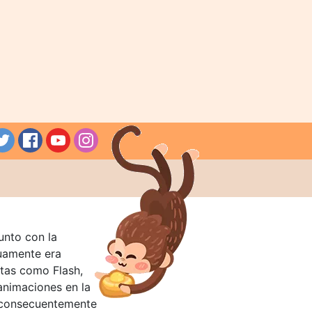
unto con la
guamente era
tas como Flash,
nimaciones en la
 consecuentemente