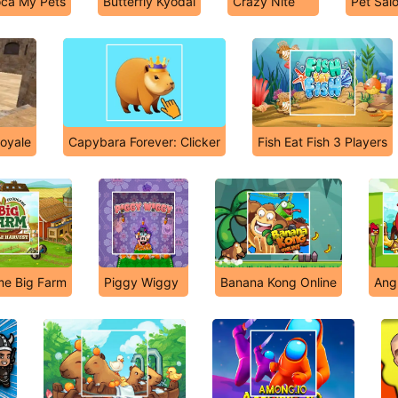
oca My Pets
Butterfly Kyodai
Crazy Nite
Pet Sal
Royale
Capybara Forever: Clicker
Fish Eat Fish 3 Players
e Big Farm
Piggy Wiggy
Banana Kong Online
Ang