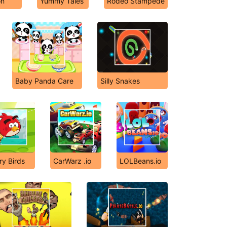
on
Yummy Tales
Rodeo Stampede
Baby Panda Care
Silly Snakes
ry Birds
CarWarz .io
LOLBeans.io