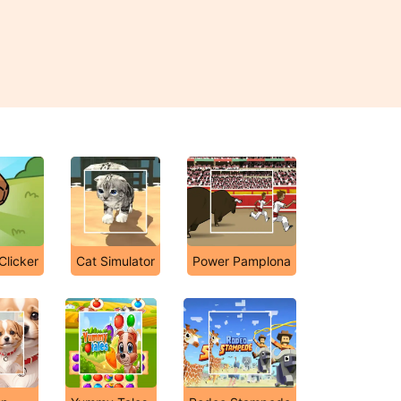
Clicker
Cat Simulator
Power Pamplona