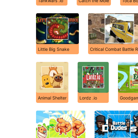
Tankwars .io
Catch the Mole
Toca B
Little Big Snake
Critical Combat Battle 
Animal Shelter
Lordz .io
Goodgam