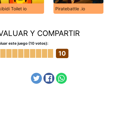
ibidi Toilet io
Piratebattle .io
VALUAR Y COMPARTIR
luar este juego (10 votos):
10