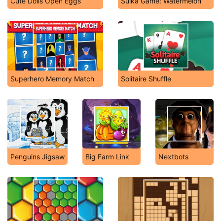
Cute Dolls Open Eggs
Suika Game: Watermelon
Superhero Memory Match
Solitaire Shuffle
Penguins Jigsaw
Big Farm Link
Nextbots