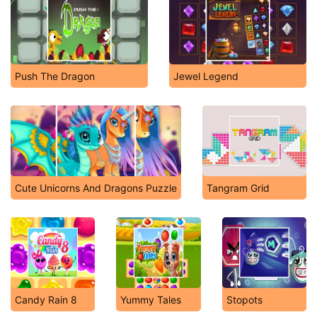
Push The Dragon
Jewel Legend
Cute Unicorns And Dragons Puzzle
Tangram Grid
Candy Rain 8
Yummy Tales
Stopots