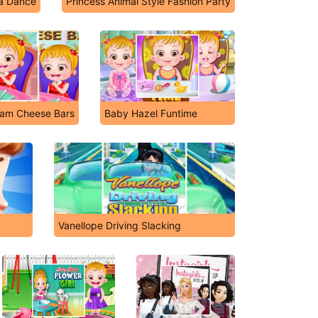
na Dance
Princess Animal Style Fashion Party
eam Cheese Bars
Baby Hazel Funtime
Vanellope Driving Slacking