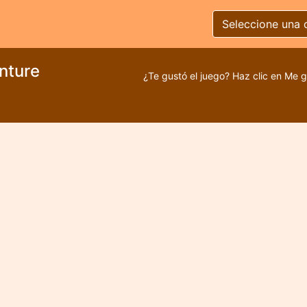
Seleccione una 
nture
¿Te gustó el juego? Haz clic en Me