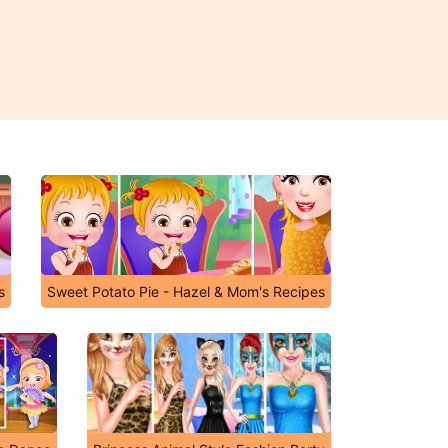
s
Sweet Potato Pie - Hazel & Mom's Recipes