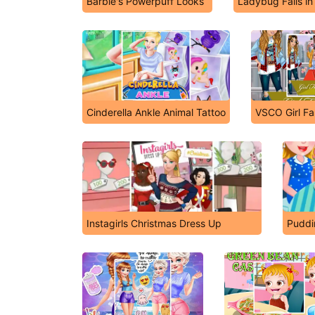
Barbie's Powerpuff Looks
Ladybug Falls in
Cinderella Ankle Animal Tattoo
VSCO Girl Fa
Instagirls Christmas Dress Up
Puddi