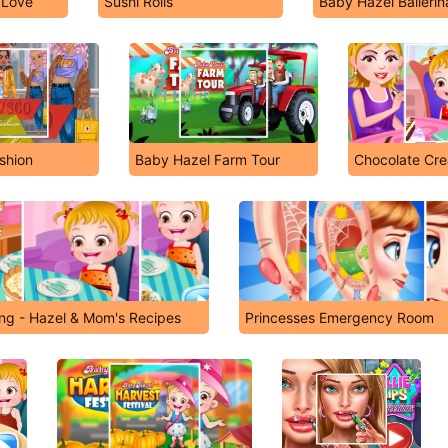
 Love
Sushi Rolls
Baby Hazel Balleri
shion
Baby Hazel Farm Tour
Chocolate Cr
ng - Hazel & Mom's Recipes
Princesses Emergency Room