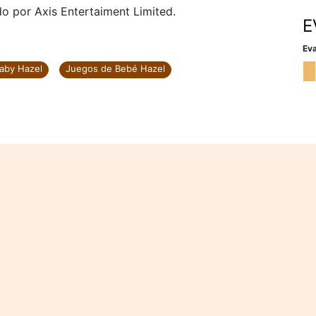
o por Axis Entertaiment Limited.
E
Eva
aby Hazel
Juegos de Bebé Hazel