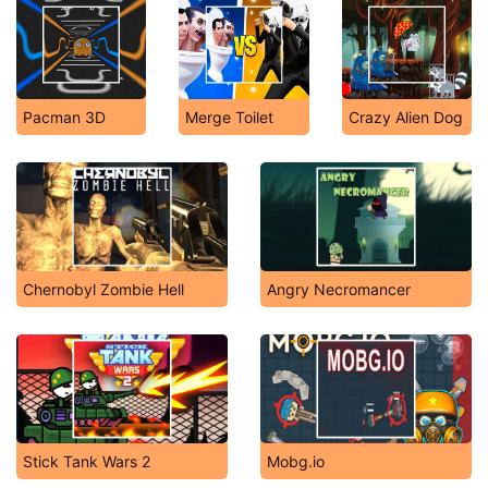
Pacman 3D
Merge Toilet
Crazy Alien Dog
Chernobyl Zombie Hell
Angry Necromancer
Stick Tank Wars 2
Mobg.io