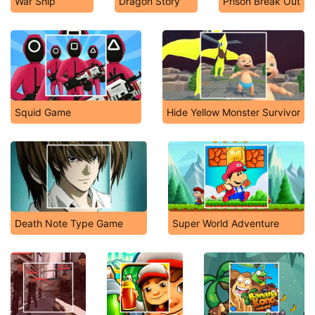
War Ship
Dragon Story
Prison Break Out
Squid Game
Hide Yellow Monster Survivor
Death Note Type Game
Super World Adventure