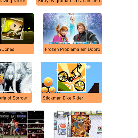
mazing Mirror
Kirby: Nightmare in Dreamland
a Jones
Frozen Problema em Dobro
Aria of Sorrow
Stickman Bike Rider