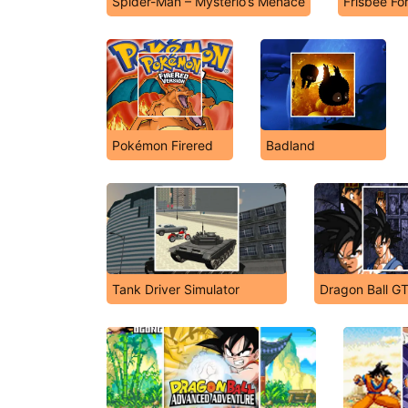
Spider-Man – Mysterio’s Menace
Frisbee Fo
Pokémon Firered
Badland
Tank Driver Simulator
Dragon Ball GT