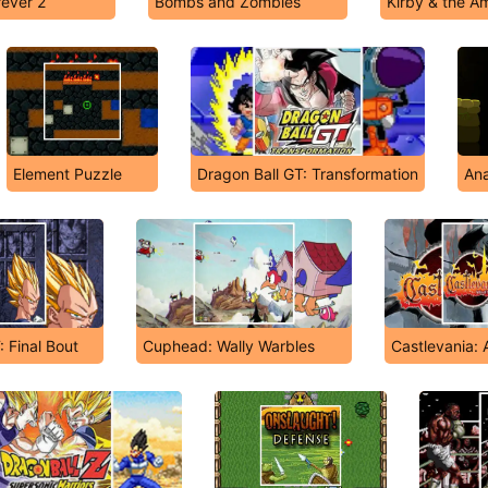
rever 2
Bombs and Zombies
Kirby & the A
Element Puzzle
Dragon Ball GT: Transformation
An
: Final Bout
Cuphead: Wally Warbles
Castlevania: 