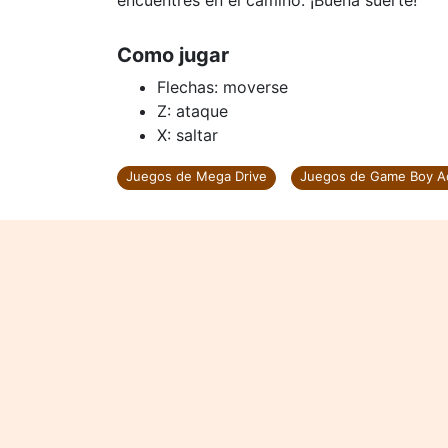
encuentres en el camino. ¡Buena suerte!
Como jugar
Flechas: moverse
Z: ataque
X: saltar
Juegos de Mega Drive
Juegos de Game Boy A