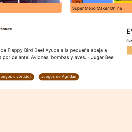
s
Super Mario Maker Online
enture
E
Eva
z de Flappy Bird Bee! Ayuda a la pequeña abeja a
s por delante. Aviones, bombas y aves. - Jugar Bee
Juegos divertidos
Juegos de Agilidad