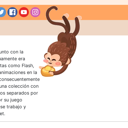
unto con la
guamente era
tas como Flash,
nimaciones en la
 consecuentemente
 una colección con
llos separados por
or su juego
se trabajo y
et.