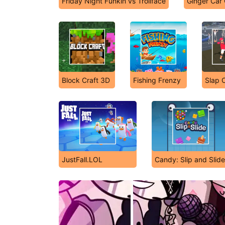
Friday Night Funkin vs Trollface
Ginger Car 
Block Craft 3D
Fishing Frenzy
Slap 
JustFall.LOL
Candy: Slip and Slide