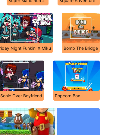
Super Mario Run 2
Square Adventure
riday Night Funkin' X Miku
Bomb The Bridge
 Sonic Over Boyfriend
Popcorn Box