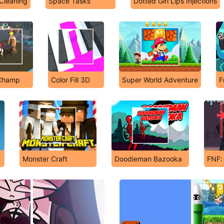
Cleaning
Space Tasks
Dotted Girl Lips Injections
Champ
Color Fill 3D
Super World Adventure
F
Monster Craft
Doodieman Bazooka
FNF: