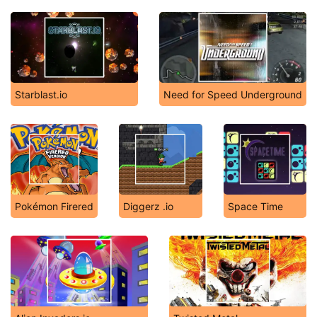
Starblast.io
Need for Speed Underground
Pokémon Firered
Diggerz .io
Space Time