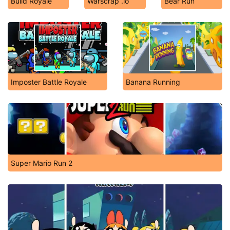
Build Royale
Warscrap .io
Bear Run
Imposter Battle Royale
Banana Running
Super Mario Run 2