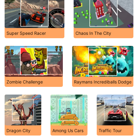
Super Speed Racer
Chaos In The City
Zombie Challenge
Raymans Incrediballs Dodge
Dragon City
Among Us Cars
Traffic Tour