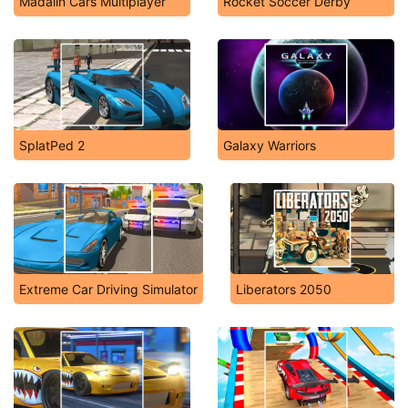
Madalin Cars Multiplayer
Rocket Soccer Derby
SplatPed 2
Galaxy Warriors
Extreme Car Driving Simulator
Liberators 2050