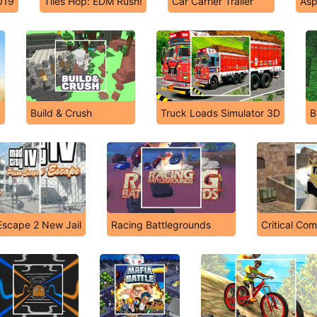
2019
Tiles Hop: EDM Rush!
Car Carrier Trailer
Asp
Build & Crush
Truck Loads Simulator 3D
B
Escape 2 New Jail
Racing Battlegrounds
Critical Co