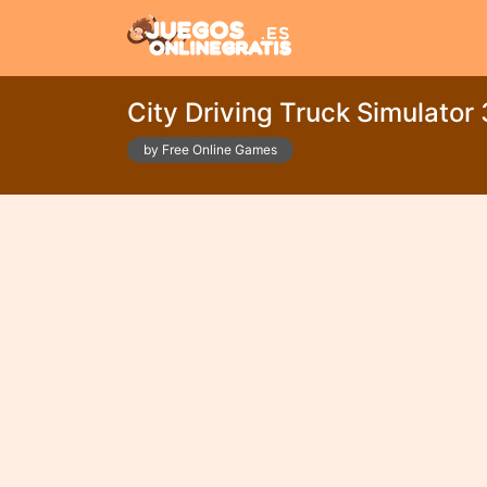
City Driving Truck Simulator
by Free Online Games