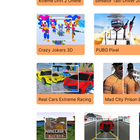
Xtreme Drift 2 Online
Simlator Taxi Driver 
Crazy Jokers 3D
PUBG Pixel
Real Cars Extreme Racing
Mad City Prison 