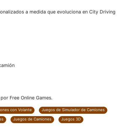
nalizados a medida que evoluciona en City Driving
 camión
 por Free Online Games.
ones con Volante
Juegos de Simulador de Camiones
es
Juegos de Camiones
Juegos 3D