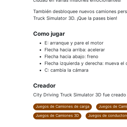
ciudad en varias misiones emocionantes!
También desbloquee nuevos camiones perso
Truck Simulator 3D. ¡Que la pases bien!
Como jugar
E: arranque y pare el motor
Flecha hacia arriba: acelerar
Flecha hacia abajo: freno
Flecha izquierda y derecha: mueva el
C: cambia la cámara
Creador
City Driving Truck Simulator 3D fue creado
Juegos de Camiones de carga
Juegos de Cami
Juegos de Camiones 3D
Juegos de conductor