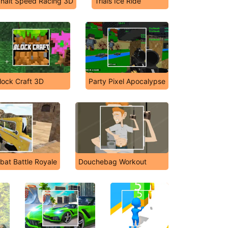
halt Speed Racing 3D
Trials Ice Ride
lock Craft 3D
Party Pixel Apocalypse
mbat Battle Royale
Douchebag Workout