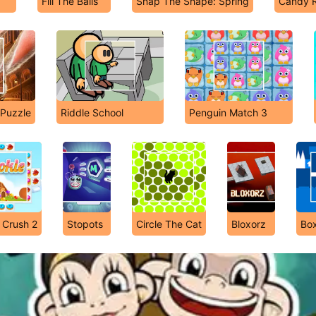
Fill The Balls
Snap The Shape: Spring
Candy R
 Puzzle
Riddle School
Penguin Match 3
 Crush 2
Stopots
Circle The Cat
Bloxorz
Bo