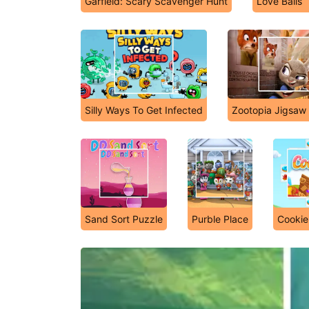
Garfield: Scary Scavenger Hunt
Love Balls
Silly Ways To Get Infected
Zootopia Jigsaw
Sand Sort Puzzle
Purble Place
Cookie