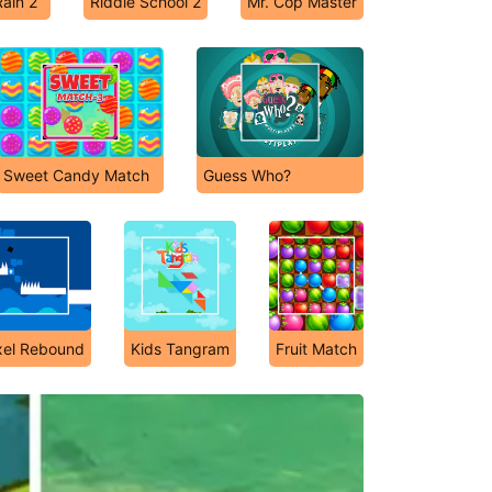
ain 2
Riddle School 2
Mr. Cop Master
Sweet Candy Match
Guess Who?
xel Rebound
Kids Tangram
Fruit Match