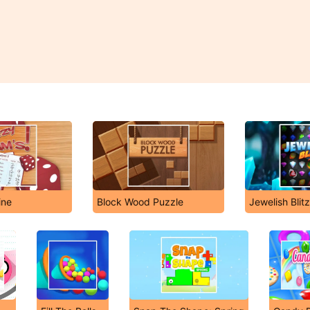
ine
Block Wood Puzzle
Jewelish Blit