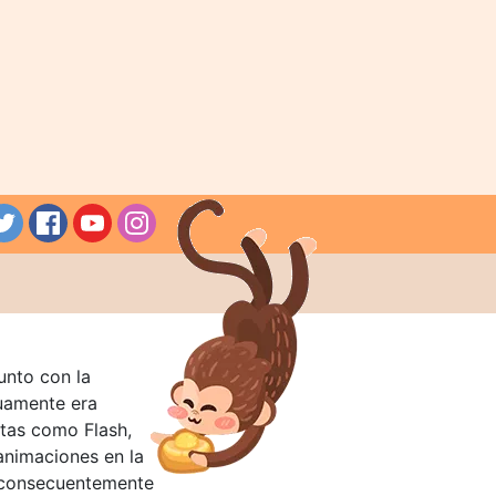
unto con la
guamente era
tas como Flash,
nimaciones en la
 consecuentemente