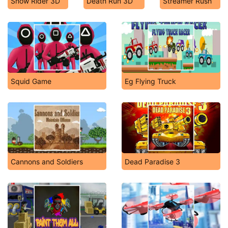
Snow Rider 3D
Death Run 3D
Streamer Rush
Squid Game
Eg Flying Truck
Cannons and Soldiers
Dead Paradise 3