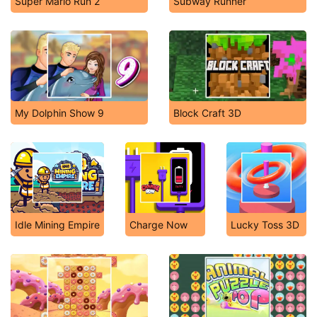
Super Mario Run 2
Subway Runner
My Dolphin Show 9
Block Craft 3D
Idle Mining Empire
Charge Now
Lucky Toss 3D